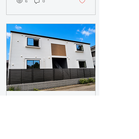
6
0
いただき、誠にありがとう
ございました。 皆様から
いただいた貴重なご意見を
大切にし、今後のサービス
向上にしっかりと活かして
まいります。 そして、オ
ーナー様にも大変喜んでい
ただくことができ、私たち
にとっても嬉しい2日間と
なりました。 私たちは
「建てて終わり」ではあり
ません。 建物カルテを作
成し、メンテナンスや改修
履歴を記録しながら、大切
な資産を長く守るお手伝い
をいたします。 オーナー
様とのお付き合いは、ここ
2026年6月18日
∙
1
分
からがスタートです。 こ
6月19日(金）20日(土)は
れからも末永く、どうぞよ
ろしくお願いいたします。
アパート新築見学会
※オーナー様撮影 夜の外
観
収益物件や、土地活用をご
検討中の方必見！！ 明日