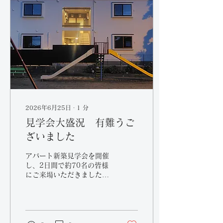
2026年6月25日
∙
1
分
見学会大盛況 有難うご
ざいました
アパート新築見学会を開催
し、2日間で約70名の皆様
にご来場いただきました。
あいにくの雨にもかかわら
ず、多くの方にお越しいた
だき、大盛況の見学会とな
りました。また、アンケー
トにもたくさんのご協力を